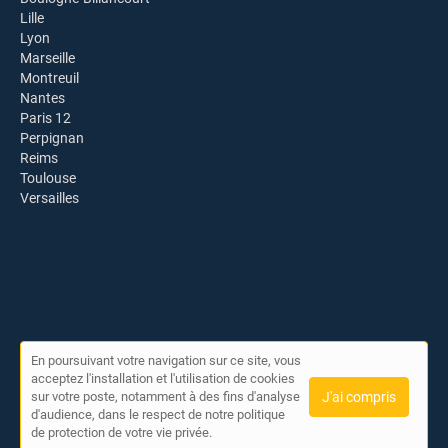
Lille
Lyon
Marseille
Montreuil
Nantes
Paris 12
Perpignan
Reims
Toulouse
Versailles
En poursuivant votre navigation sur ce site, vous
© Rénovation Service 2026 |
Plan du site
|
Mon compte
|
acceptez l'installation et l'utilisation de cookies
Contact
sur votre poste, notamment à des fins d'analyse
J'ai compris
Conditions générales d'utilisation
|
Politique de confidentialité
d'audience, dans le respect de notre politique
de protection de votre vie privée.
Cet annuaire a été créé avec ❤ par
Simplébo Annuaire