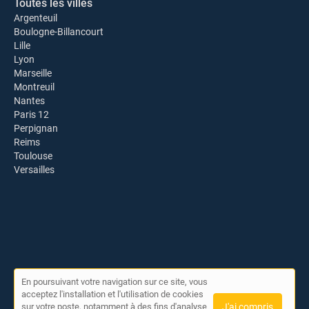
Toutes les villes
Argenteuil
Boulogne-Billancourt
Lille
Lyon
Marseille
Montreuil
Nantes
Paris 12
Perpignan
Reims
Toulouse
Versailles
En poursuivant votre navigation sur ce site, vous
© Rénovation Service 2026 |
Plan du site
|
Mon compte
|
acceptez l'installation et l'utilisation de cookies
Contact
sur votre poste, notamment à des fins d'analyse
J'ai compris