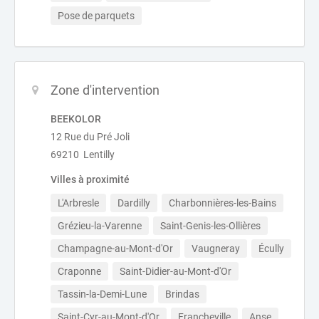
Pose de parquets
Zone d'intervention
BEEKOLOR
12 Rue du Pré Joli
69210 Lentilly
Villes à proximité
L'Arbresle
Dardilly
Charbonnières-les-Bains
Grézieu-la-Varenne
Saint-Genis-les-Ollières
Champagne-au-Mont-d'Or
Vaugneray
Écully
Craponne
Saint-Didier-au-Mont-d'Or
Tassin-la-Demi-Lune
Brindas
Saint-Cyr-au-Mont-d'Or
Francheville
Anse