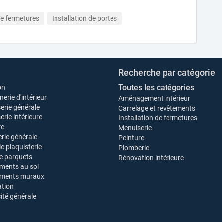
de fermetures
Installation de portes
Recherche par catégorie
Toutes les catégories
on
erie d'intérieur
Aménagement intérieur
erie générale
Carrelage et revêtements
rie intérieure
Installation de fermetures
re
Menuiserie
rie générale
Peinture
ie plaquisterie
Plomberie
e parquets
Rénovation intérieure
ments au sol
ements muraux
tion
cité générale