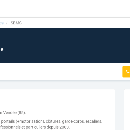
es
SBMS
ie
en Vendée (85).
portails (+motorisation), clôtures, garde-corps, escaliers,
fessionnels et particuliers depuis 2003.