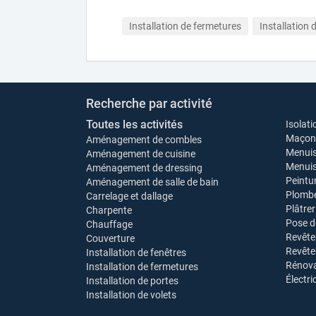
Installation de fermetures
Installation 
Recherche par activité
Toutes les activités
Isolati
Maçonn
Aménagement de combles
Menuis
Aménagement de cuisine
Menuise
Aménagement de dressing
Peintu
Aménagement de salle de bain
Plombe
Carrelage et dallage
Plâtrer
Charpente
Pose d
Chauffage
Revête
Couverture
Revêt
Installation de fenêtres
Rénova
Installation de fermetures
Électri
Installation de portes
Installation de volets