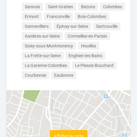
Sannois
Saint-Gratien
Bezons
Colombes
Ermont
Franconville
Bois-Colombes
Gennevilliers
Épinay-sur-Seine
Sartrouville
Asnières-sur-Seine
Cormeilles-en-Parisis
Soisy-sous-Montmorency
Houilles
La Frette-sur-Seine
Enghien-les-Bains
La Garenne-Colombes
Le Plessis-Bouchard
Courbevoie
Eaubonne
Afficher la carte