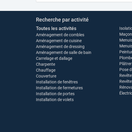
Recherche par activité
Toutes les activités
Isolati
Maçonn
Aménagement de combles
Menuis
Aménagement de cuisine
Menuise
Aménagement de dressing
Peintu
Aménagement de salle de bain
Plombe
Carrelage et dallage
Plâtrer
Charpente
Pose d
Chauffage
Revête
Couverture
Revêt
Installation de fenêtres
Rénova
Installation de fermetures
Électri
Installation de portes
Installation de volets