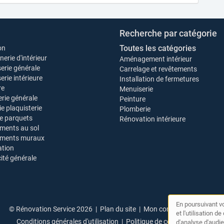
Recherche par catégorie
Toutes les catégories
on
erie d'intérieur
Aménagement intérieur
erie générale
Carrelage et revêtements
rie intérieure
Installation de fermetures
re
Menuiserie
rie générale
Peinture
ie plaquisterie
Plomberie
e parquets
Rénovation intérieure
ments au sol
ements muraux
tion
cité générale
En poursuivant vo
© Rénovation Service 2026 |
Plan du site
|
Mon compte
|
Contact
et l'utilisation 
Conditions générales d'utilisation
|
Politique de confidentialité
d'analyse d'audie