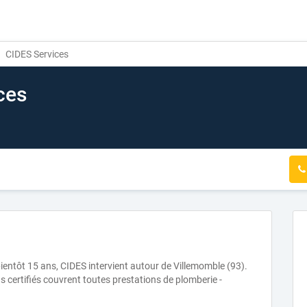
CIDES Services
ces
ientôt 15 ans, CIDES intervient autour de Villemomble (93).
s certifiés couvrent toutes prestations de plomberie -