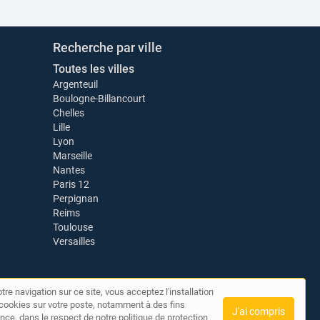
Recherche par ville
Toutes les villes
Argenteuil
Boulogne-Billancourt
Chelles
Lille
Lyon
Marseille
Nantes
Paris 12
Perpignan
Reims
Toulouse
Versailles
tre navigation sur ce site, vous acceptez l'installation
de cookies sur votre poste, notamment à des fins
J'ai compris
nce, dans le respect de notre politique de protection