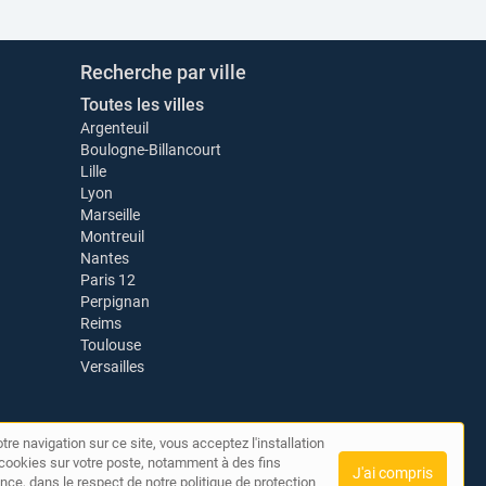
Recherche par ville
Toutes les villes
Argenteuil
Boulogne-Billancourt
Lille
Lyon
Marseille
Montreuil
Nantes
Paris 12
Perpignan
Reims
Toulouse
Versailles
tre navigation sur ce site, vous acceptez l'installation
de cookies sur votre poste, notamment à des fins
J'ai compris
nce, dans le respect de notre politique de protection