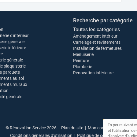
Recherche par catégorie
Toutes les catégories
on
erie d'intérieur
Aménagement intérieur
erie générale
Carrelage et revêtements
rie intérieure
Installation de fermetures
re
Menuiserie
rie générale
Peinture
ie plaquisterie
Plomberie
e parquets
Rénovation intérieure
ments au sol
ements muraux
tion
cité générale
En poursuivant vo
© Rénovation Service 2026 |
Plan du site
|
Mon compte
|
Contact
et l'utilisation 
Conditions générales d'utilisation
|
Politique de confidentialité
d'analyse d'audie