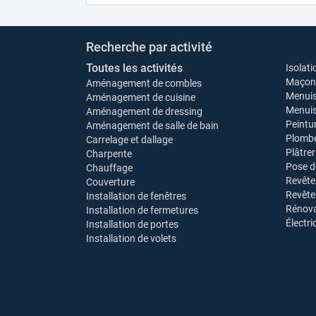
Recherche par activité
Toutes les activités
Isolati
Maçonn
Aménagement de combles
Menuis
Aménagement de cuisine
Menuise
Aménagement de dressing
Peintu
Aménagement de salle de bain
Plombe
Carrelage et dallage
Plâtrer
Charpente
Pose d
Chauffage
Revête
Couverture
Revêt
Installation de fenêtres
Rénova
Installation de fermetures
Électri
Installation de portes
Installation de volets