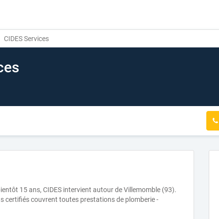
CIDES Services
ces
ientôt 15 ans, CIDES intervient autour de Villemomble (93).
s certifiés couvrent toutes prestations de plomberie -