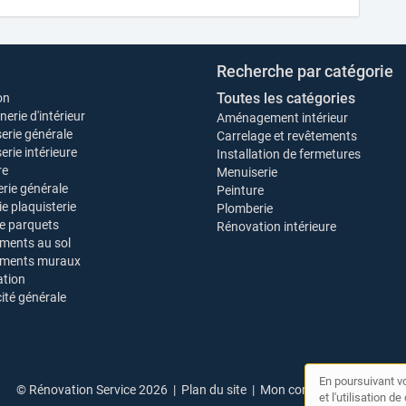
Recherche par catégorie
Toutes les catégories
on
erie d'intérieur
Aménagement intérieur
erie générale
Carrelage et revêtements
rie intérieure
Installation de fermetures
re
Menuiserie
rie générale
Peinture
ie plaquisterie
Plomberie
e parquets
Rénovation intérieure
ments au sol
ements muraux
tion
cité générale
En poursuivant vo
© Rénovation Service 2026 |
Plan du site
|
Mon compte
|
Contact
et l'utilisation 