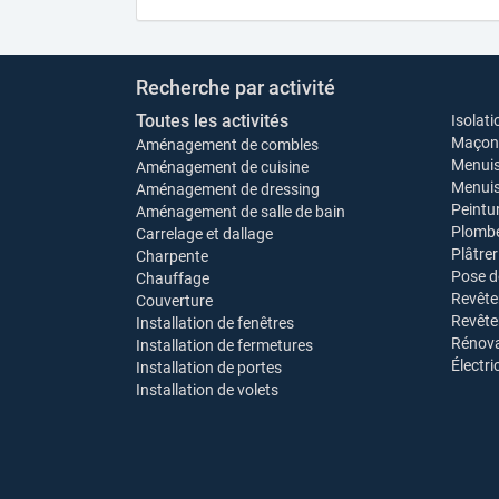
Recherche par activité
Toutes les activités
Isolati
Maçonn
Aménagement de combles
Menuis
Aménagement de cuisine
Menuise
Aménagement de dressing
Peintu
Aménagement de salle de bain
Plombe
Carrelage et dallage
Plâtrer
Charpente
Pose d
Chauffage
Revête
Couverture
Revêt
Installation de fenêtres
Rénova
Installation de fermetures
Électri
Installation de portes
Installation de volets