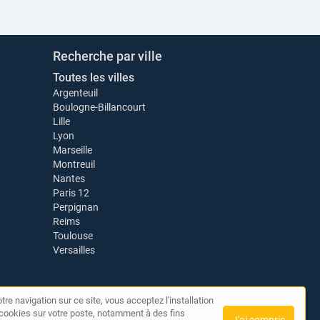
Recherche par ville
Toutes les villes
Argenteuil
Boulogne-Billancourt
Lille
Lyon
Marseille
Montreuil
Nantes
Paris 12
Perpignan
Reims
Toulouse
Versailles
tre navigation sur ce site, vous acceptez l'installation
de cookies sur votre poste, notamment à des fins