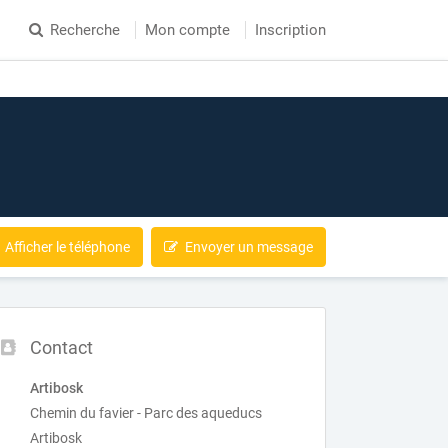
Recherche
Mon compte
Inscription
Afficher le téléphone
Envoyer un message
Contact
Artibosk
Chemin du favier - Parc des aqueducs
Artibosk