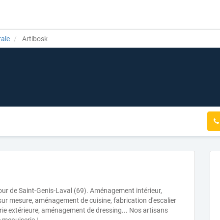
rale
Artibosk
our de Saint-Genis-Laval (69). Aménagement intérieur,
 sur mesure, aménagement de cuisine, fabrication d'escalier
erie extérieure, aménagement de dressing... Nos artisans