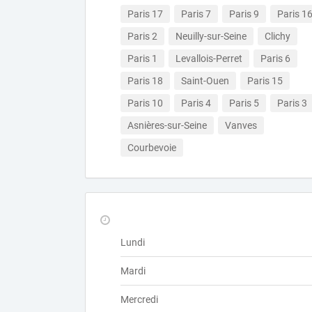
Paris 17
Paris 7
Paris 9
Paris 1
Paris 2
Neuilly-sur-Seine
Clichy
Paris 1
Levallois-Perret
Paris 6
Paris 18
Saint-Ouen
Paris 15
Paris 10
Paris 4
Paris 5
Paris 3
Asnières-sur-Seine
Vanves
Courbevoie
Lundi
Mardi
Mercredi