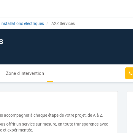
installations électriques
A2Z Services
s
Zone d'intervention
s accompagner à chaque étape de votre projet, de A à Z.
us offrir un service sur mesure, en toute transparence avec
ée et expérimentée.