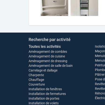
Recherche par activité
Toutes les activités
Isolati
Maçonn
Aménagement de combles
Menuis
Aménagement de cuisine
Menuise
Aménagement de dressing
Peintu
Aménagement de salle de bain
Plombe
Carrelage et dallage
Plâtrer
Charpente
Pose d
Chauffage
Revête
Couverture
Revêt
Installation de fenêtres
Rénova
Installation de fermetures
Électri
Installation de portes
Installation de volets