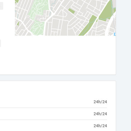
6
24h/24
24h/24
24h/24