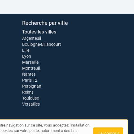
Recherche par ville
Toutes les villes
Argenteuil
Boulogne-Billancourt
Lille
Lyon
Marseille
Montreuil
Nantes
Paris 12
Perpignan
Reims
Toulouse
Versailles
tre navigation sur ce site, vous acceptez l'installation
de cookies sur votre poste, notamment à des fins
J'ai compris