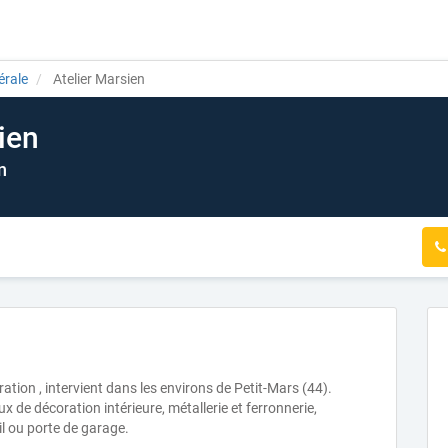
érale
Atelier Marsien
ien
n
ration , intervient dans les environs de Petit-Mars (44).
x de décoration intérieure, métallerie et ferronnerie,
il ou porte de garage.