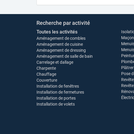
Recherche par activité
Toutes les activités
Isolati
Maçonn
Aménagement de combles
Menuis
Aménagement de cuisine
Menuise
Aménagement de dressing
Peintu
Aménagement de salle de bain
Plombe
Carrelage et dallage
Plâtrer
Charpente
Pose d
Chauffage
Revête
Couverture
Revêt
Installation de fenêtres
Rénova
Installation de fermetures
Électri
Installation de portes
Installation de volets