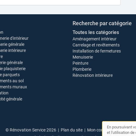
Recherche par catégorie
Toutes les catégories
on
erie d'intérieur
Aménagement intérieur
erie générale
Carrelage et revêtements
rie intérieure
Installation de fermetures
re
Menuiserie
rie générale
Peinture
ie plaquisterie
Plomberie
e parquets
Rénovation intérieure
ments au sol
ements muraux
tion
cité générale
En poursuivant vo
© Rénovation Service 2026 |
Plan du site
|
Mon compte
|
Contact
et l'utilisation 