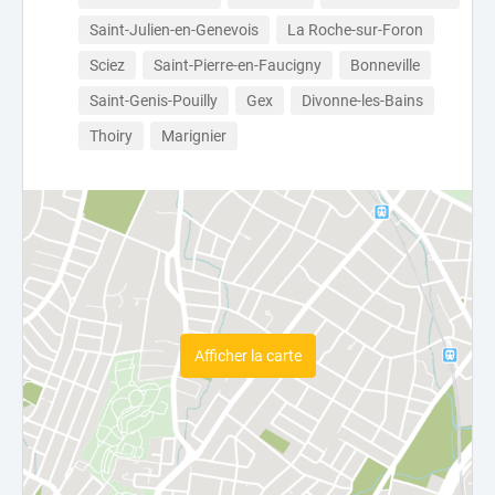
Saint-Julien-en-Genevois
La Roche-sur-Foron
Sciez
Saint-Pierre-en-Faucigny
Bonneville
Saint-Genis-Pouilly
Gex
Divonne-les-Bains
Thoiry
Marignier
Afficher la carte