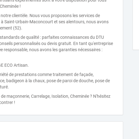
 artisans expérimentés sont à votre disposition pour tous
 Cheminée !
 notre clientèle. Nous vous proposons les services de
 à Saint-Urbain-Maconcourt et ses alentours, nous avons
rtement (52).
tandards de qualité : parfaites connaissances du DTU
nseils personnalisés ou devis gratuit. En tant qu'entreprise
e responsable, nous avons les garanties nécessaires :
RGE ECO Artisan.
iété de prestations comme traitement de façade,
nce, badigeon à la chaux, pose de paroi de douche, pose de
turé.
de maçonnerie, Carrelage, Isolation, Cheminée ? N'hésitez
contrer !