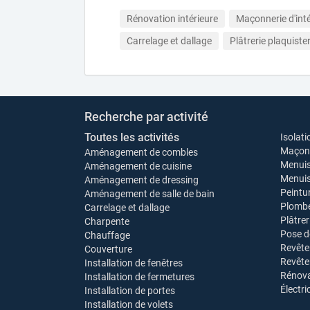
Rénovation intérieure
Maçonnerie d'inté
Carrelage et dallage
Plâtrerie plaquister
Recherche par activité
Toutes les activités
Isolati
Maçonn
Aménagement de combles
Menuis
Aménagement de cuisine
Menuise
Aménagement de dressing
Peintu
Aménagement de salle de bain
Plombe
Carrelage et dallage
Plâtrer
Charpente
Pose d
Chauffage
Revête
Couverture
Revêt
Installation de fenêtres
Rénova
Installation de fermetures
Électri
Installation de portes
Installation de volets