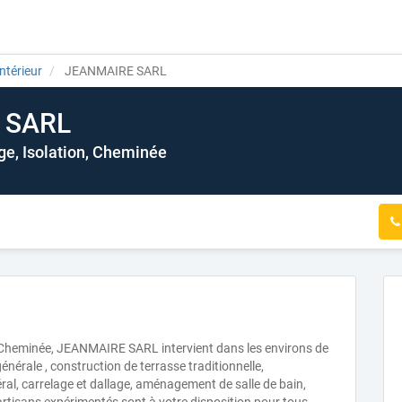
ntérieur
JEANMAIRE SARL
 SARL
ge, Isolation, Cheminée
, Cheminée, JEANMAIRE SARL intervient dans les environs de
érale , construction de terrasse traditionnelle,
al, carrelage et dallage, aménagement de salle de bain,