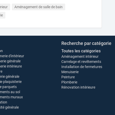
rieur
Aménagement de salle de bain
ie
Recherche par catégorie
Toutes les catégories
on
erie d'intérieur
Aménagement intérieur
erie générale
Carrelage et revêtements
rie intérieure
Installation de fermetures
re
Menuiserie
rie générale
Peinture
ie plaquisterie
Plomberie
e parquets
Rénovation intérieure
ments au sol
ements muraux
tion
cité générale