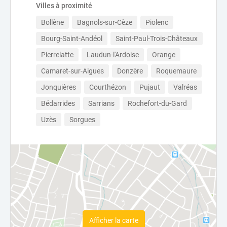
Villes à proximité
Bollène
Bagnols-sur-Cèze
Piolenc
Bourg-Saint-Andéol
Saint-Paul-Trois-Châteaux
Pierrelatte
Laudun-l'Ardoise
Orange
Camaret-sur-Aigues
Donzère
Roquemaure
Jonquières
Courthézon
Pujaut
Valréas
Bédarrides
Sarrians
Rochefort-du-Gard
Uzès
Sorgues
Afficher la carte