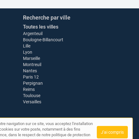
Recherche par ville
Toutes les villes
Argenteuil
Boulogne-Billancourt
Lille
Lyon
Marseille
Montreuil
Nantes
Paris 12
Perpignan
Reims
Toulouse
Versailles
tre navigation sur ce site, vous acceptez l'installation
de cookies sur votre poste, notamment à des fins
J'ai compris
nce, dans le respect de notre politique de protection