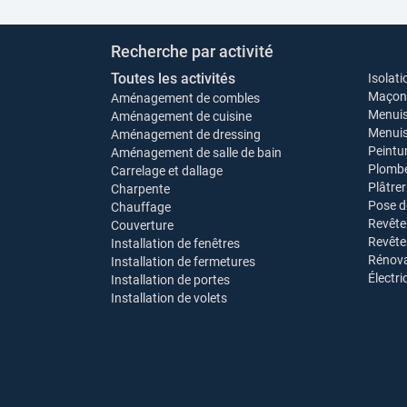
Recherche par activité
Toutes les activités
Isolati
Maçonn
Aménagement de combles
Menuis
Aménagement de cuisine
Menuise
Aménagement de dressing
Peintu
Aménagement de salle de bain
Plombe
Carrelage et dallage
Plâtrer
Charpente
Pose d
Chauffage
Revête
Couverture
Revêt
Installation de fenêtres
Rénova
Installation de fermetures
Électri
Installation de portes
Installation de volets