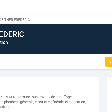
GEITNER FREDERIC
EDERIC
tion
NER FREDERIC assure tous travaux de chauffage,
en plomberie générale, electricité générale, climatisation,
auffage.