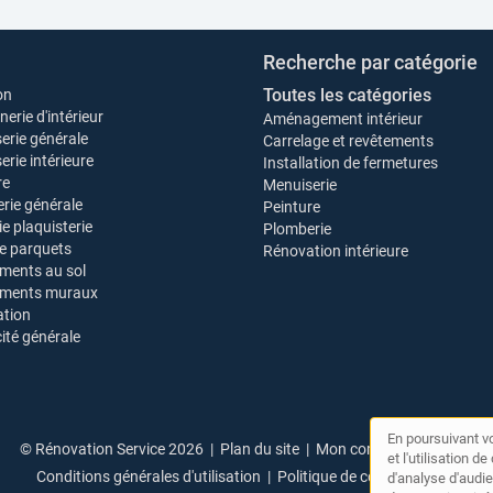
Recherche par catégorie
Toutes les catégories
on
erie d'intérieur
Aménagement intérieur
erie générale
Carrelage et revêtements
rie intérieure
Installation de fermetures
re
Menuiserie
rie générale
Peinture
ie plaquisterie
Plomberie
e parquets
Rénovation intérieure
ments au sol
ements muraux
tion
cité générale
En poursuivant vo
© Rénovation Service 2026 |
Plan du site
|
Mon compte
|
Contact
et l'utilisation 
Conditions générales d'utilisation
|
Politique de confidentialité
d'analyse d'audie