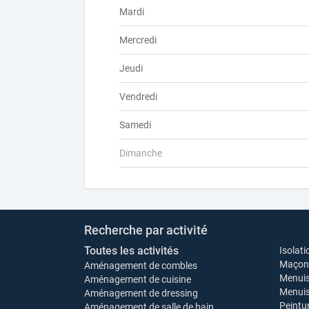
Mardi
Mercredi
Jeudi
Vendredi
Samedi
Dimanche
Recherche par activité
Toutes les activités
Isolati
Maçonn
Aménagement de combles
Menuis
Aménagement de cuisine
Menuise
Aménagement de dressing
Peintu
Aménagement de salle de bain