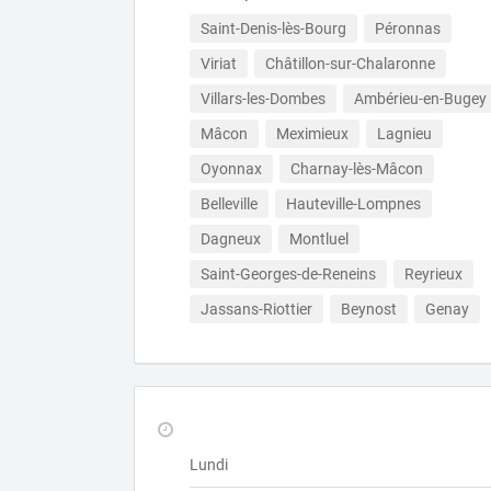
Saint-Denis-lès-Bourg
Péronnas
Viriat
Châtillon-sur-Chalaronne
Villars-les-Dombes
Ambérieu-en-Bugey
Mâcon
Meximieux
Lagnieu
Oyonnax
Charnay-lès-Mâcon
Belleville
Hauteville-Lompnes
Dagneux
Montluel
Saint-Georges-de-Reneins
Reyrieux
Jassans-Riottier
Beynost
Genay
Lundi