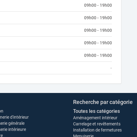
09h00 - 19h00
09h00 - 19h00
09h00 - 19h00
09h00 - 19h00
09h00 - 19h00
-
Recherche par catégorie
Toutes les catégories
on
erie d'intérieur
Aménagement intérieur
erie générale
Carrelage et revêtements
rie intérieure
Installation de fermetures
re
Menuiserie