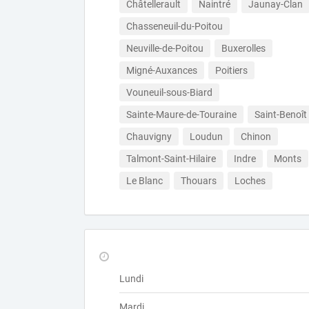
Châtellerault
Naintré
Jaunay-Clan
Chasseneuil-du-Poitou
Neuville-de-Poitou
Buxerolles
Migné-Auxances
Poitiers
Vouneuil-sous-Biard
Sainte-Maure-de-Touraine
Saint-Benoît
Chauvigny
Loudun
Chinon
Talmont-Saint-Hilaire
Indre
Monts
Le Blanc
Thouars
Loches
Lundi
Mardi