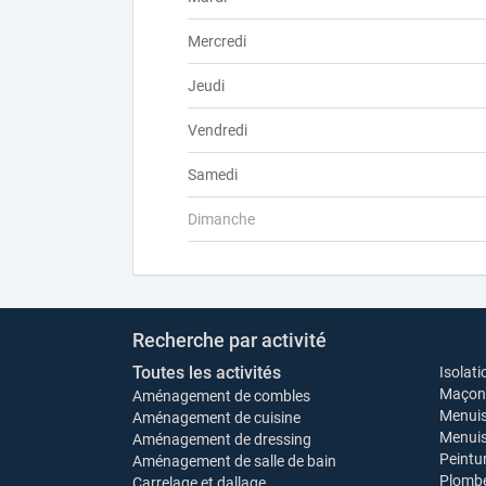
Mercredi
Jeudi
Vendredi
Samedi
Dimanche
Recherche par activité
Toutes les activités
Isolati
Maçonn
Aménagement de combles
Menuis
Aménagement de cuisine
Menuise
Aménagement de dressing
Peintu
Aménagement de salle de bain
Plombe
Carrelage et dallage