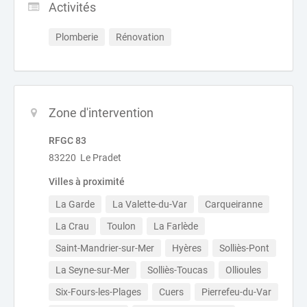
Activités
Plomberie
Rénovation
Zone d'intervention
RFGC 83
83220 Le Pradet
Villes à proximité
La Garde
La Valette-du-Var
Carqueiranne
La Crau
Toulon
La Farlède
Saint-Mandrier-sur-Mer
Hyères
Solliès-Pont
La Seyne-sur-Mer
Solliès-Toucas
Ollioules
Six-Fours-les-Plages
Cuers
Pierrefeu-du-Var