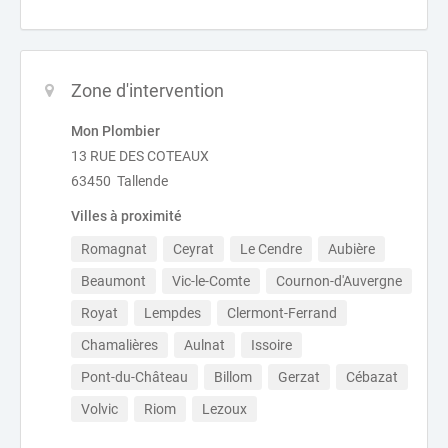
Zone d'intervention
Mon Plombier
13 RUE DES COTEAUX
63450 Tallende
Villes à proximité
Romagnat
Ceyrat
Le Cendre
Aubière
Beaumont
Vic-le-Comte
Cournon-d'Auvergne
Royat
Lempdes
Clermont-Ferrand
Chamalières
Aulnat
Issoire
Pont-du-Château
Billom
Gerzat
Cébazat
Volvic
Riom
Lezoux