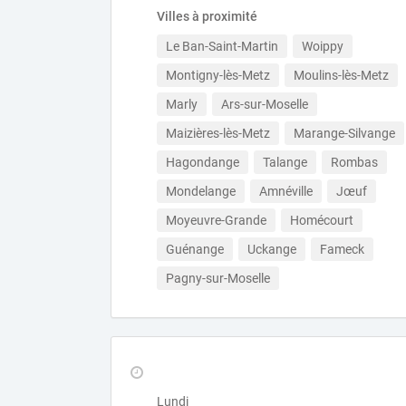
Villes à proximité
Le Ban-Saint-Martin
Woippy
Montigny-lès-Metz
Moulins-lès-Metz
Marly
Ars-sur-Moselle
Maizières-lès-Metz
Marange-Silvange
Hagondange
Talange
Rombas
Mondelange
Amnéville
Jœuf
Moyeuvre-Grande
Homécourt
Guénange
Uckange
Fameck
Pagny-sur-Moselle
Lundi