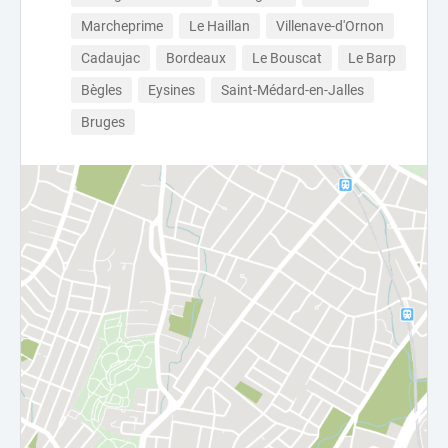
Marcheprime
Le Haillan
Villenave-d'Ornon
Cadaujac
Bordeaux
Le Bouscat
Le Barp
Bègles
Eysines
Saint-Médard-en-Jalles
Bruges