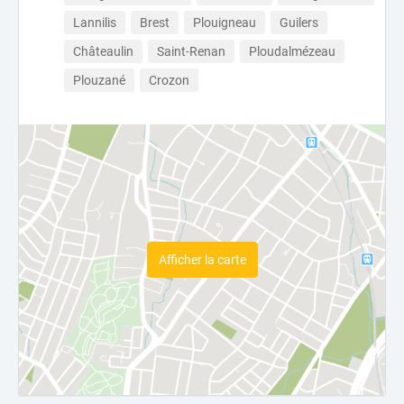
Lannilis
Brest
Plouigneau
Guilers
Châteaulin
Saint-Renan
Ploudalmézeau
Plouzané
Crozon
Afficher la carte