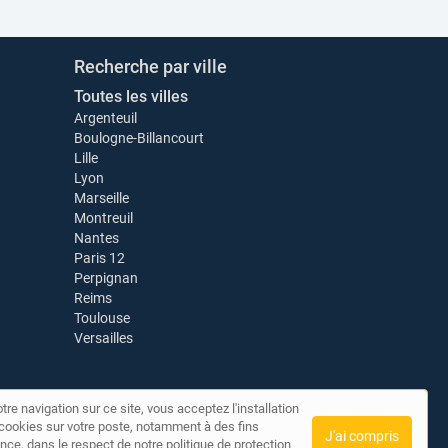
Recherche par ville
Toutes les villes
Argenteuil
Boulogne-Billancourt
Lille
Lyon
Marseille
Montreuil
Nantes
Paris 12
Perpignan
Reims
Toulouse
Versailles
tre navigation sur ce site, vous acceptez l'installation
de cookies sur votre poste, notamment à des fins
J'ai compris
nce, dans le respect de notre politique de protection