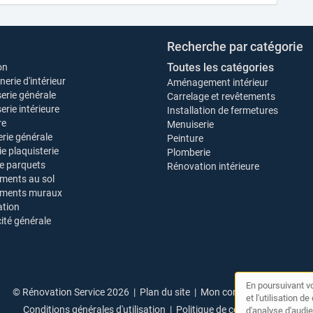
Recherche par catégorie
Toutes les catégories
on
erie d'intérieur
Aménagement intérieur
erie générale
Carrelage et revêtements
rie intérieure
Installation de fermetures
re
Menuiserie
rie générale
Peinture
ie plaquisterie
Plomberie
e parquets
Rénovation intérieure
ments au sol
ements muraux
tion
cité générale
En poursuivant vo
© Rénovation Service 2026 |
Plan du site
|
Mon compte
|
Contact
et l'utilisation 
Conditions générales d'utilisation
|
Politique de confidentialité
d'analyse d'audie