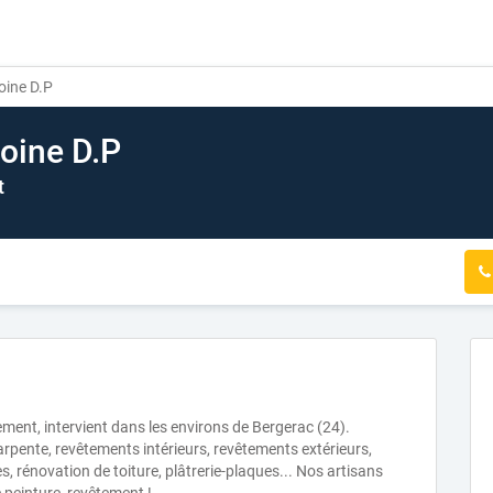
oine D.P
oine D.P
t
ement, intervient dans les environs de Bergerac (24).
harpente, revêtements intérieurs, revêtements extérieurs,
s, rénovation de toiture, plâtrerie-plaques... Nos artisans