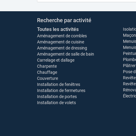
Recherche par activité
Toutes les activités
Isolati
Maçonn
Aménagement de combles
Menuis
Aménagement de cuisine
Menuise
Aménagement de dressing
Peintu
Aménagement de salle de bain
Plombe
Carrelage et dallage
Plâtrer
Charpente
Pose d
Chauffage
Revête
Couverture
Revêt
Installation de fenêtres
Rénova
Installation de fermetures
Électri
Installation de portes
Installation de volets