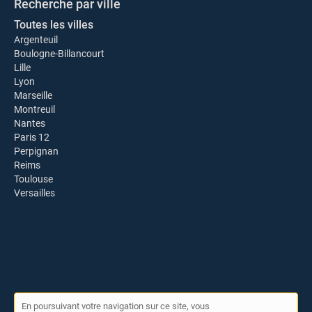
Recherche par ville
Toutes les villes
Argenteuil
Boulogne-Billancourt
Lille
Lyon
Marseille
Montreuil
Nantes
Paris 12
Perpignan
Reims
Toulouse
Versailles
En poursuivant votre navigation sur ce site, vous
© Rénovation Service 2026 |
Plan du site
|
Mon compte
|