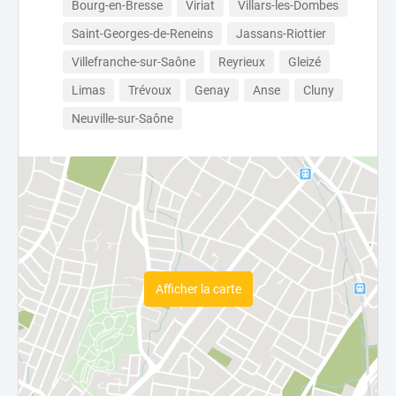
Bourg-en-Bresse
Viriat
Villars-les-Dombes
Saint-Georges-de-Reneins
Jassans-Riottier
Villefranche-sur-Saône
Reyrieux
Gleizé
Limas
Trévoux
Genay
Anse
Cluny
Neuville-sur-Saône
Afficher la carte