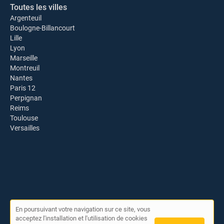
Toutes les villes
Argenteuil
Boulogne-Billancourt
Lille
Lyon
Marseille
Montreuil
Nantes
Paris 12
Perpignan
Reims
Toulouse
Versailles
En poursuivant votre navigation sur ce site, vous
© Rénovation Service 2026 |
Plan du site
|
Mon compte
|
acceptez l'installation et l'utilisation de cookies
Contact